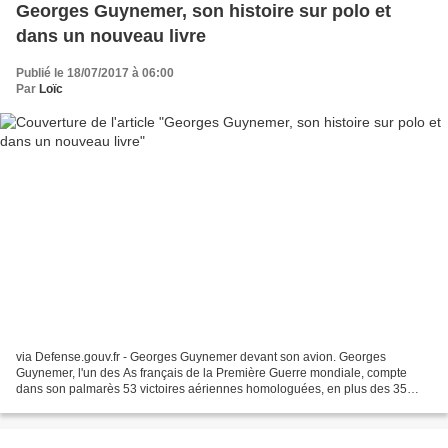
Georges Guynemer, son histoire sur polo et
dans un nouveau livre
Publié le 18/07/2017 à 06:00
Par
Loïc
via Defense.gouv.fr - Georges Guynemer devant son avion. Georges
Guynemer, l'un des As français de la Première Guerre mondiale, compte
dans son palmarès 53 victoires aériennes homologuées, en plus des 35
victoires probables. En cette année 2017, celle...