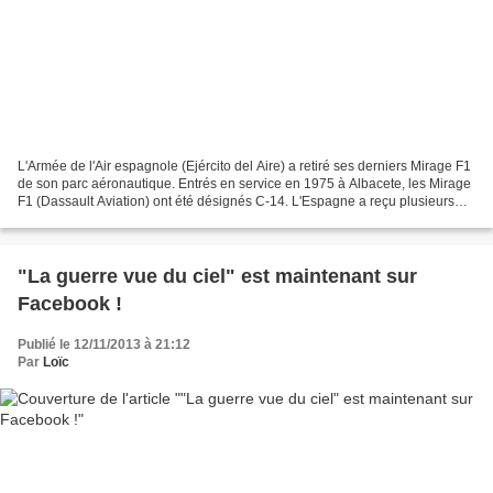
L'Armée de l'Air espagnole (Ejército del Aire) a retiré ses derniers Mirage F1
de son parc aéronautique. Entrés en service en 1975 à Albacete, les Mirage
F1 (Dassault Aviation) ont été désignés C-14. L'Espagne a reçu plusieurs
types de Mirage F1, des...
"La guerre vue du ciel" est maintenant sur
Facebook !
Publié le 12/11/2013 à 21:12
Par
Loïc