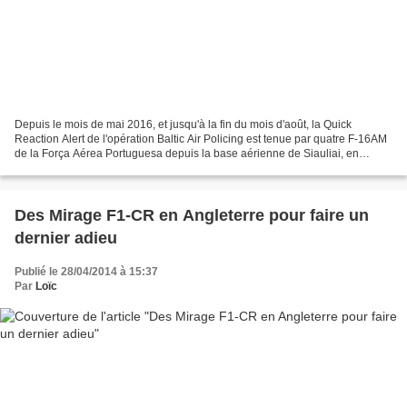
Depuis le mois de mai 2016, et jusqu'à la fin du mois d'août, la Quick
Reaction Alert de l'opération Baltic Air Policing est tenue par quatre F-16AM
de la Força Aérea Portuguesa depuis la base aérienne de Siauliai, en
Lituanie, ainsi que par quatre Eurofighter...
Des Mirage F1-CR en Angleterre pour faire un
dernier adieu
Publié le 28/04/2014 à 15:37
Par
Loïc