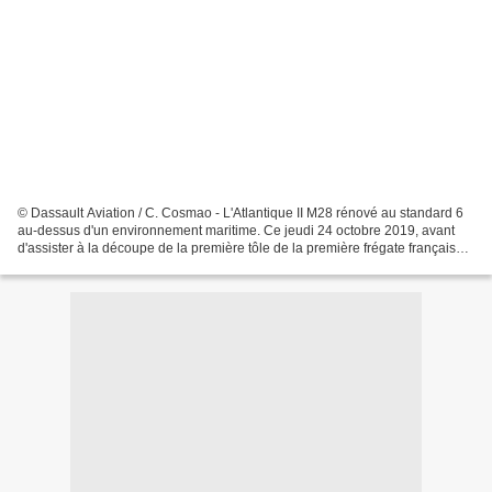
© Dassault Aviation / C. Cosmao - L'Atlantique II M28 rénové au standard 6
au-dessus d'un environnement maritime. Ce jeudi 24 octobre 2019, avant
d'assister à la découpe de la première tôle de la première frégate française
de défense et d’intervention...