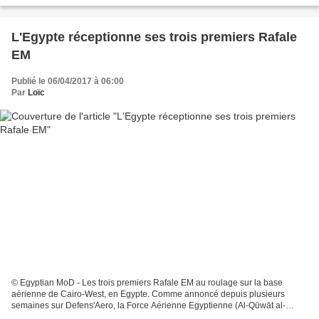
L'Egypte réceptionne ses trois premiers Rafale
EM
Publié le 06/04/2017 à 06:00
Par
Loïc
© Egyptian MoD - Les trois premiers Rafale EM au roulage sur la base
aérienne de Cairo-West, en Egypte. Comme annoncé depuis plusieurs
semaines sur Defens'Aero, la Force Aérienne Egyptienne (Al-Qūwāt al-
Gawwīyä al-Miṣrīy) a pris réception, ce mardi 04...