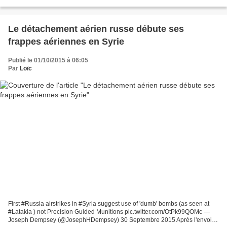
aux victimes des attentats et...
Le détachement aérien russe débute ses
frappes aériennes en Syrie
Publié le 01/10/2015 à 06:05
Par
Loïc
First #Russia airstrikes in #Syria suggest use of 'dumb' bombs (as seen at
#Latakia ) not Precision Guided Munitions pic.twitter.com/OtPk99QOMc —
Joseph Dempsey (@JosephHDempsey) 30 Septembre 2015 Après l'envoi