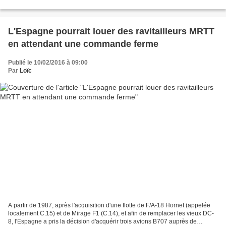
maritimes français, et notamment dans...
L'Espagne pourrait louer des ravitailleurs MRTT
en attendant une commande ferme
Publié le 10/02/2016 à 09:00
Par
Loïc
A partir de 1987, après l'acquisition d'une flotte de F/A-18 Hornet (appelée
localement C.15) et de Mirage F1 (C.14), et afin de remplacer les vieux DC-
8, l'Espagne a pris la décision d'acquérir trois avions B707 auprès de