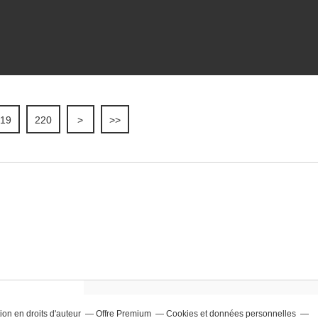
19
220
230
240
250
260
270
280
>
>>
on en droits d'auteur
Offre Premium
Cookies et données personnelles