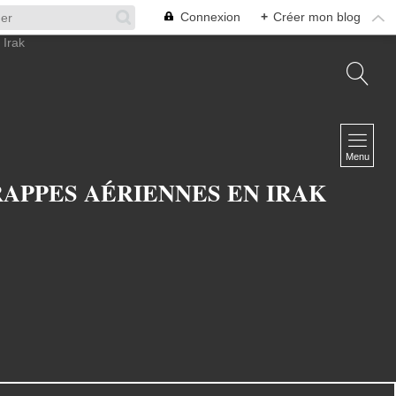
Connexion
+
Créer mon blog
NAVIGATION
Accueil
Menu
A propos
RAPPES AÉRIENNES EN IRAK
L'équipe
Infosphère Défense
Contact
NEWSLETTER