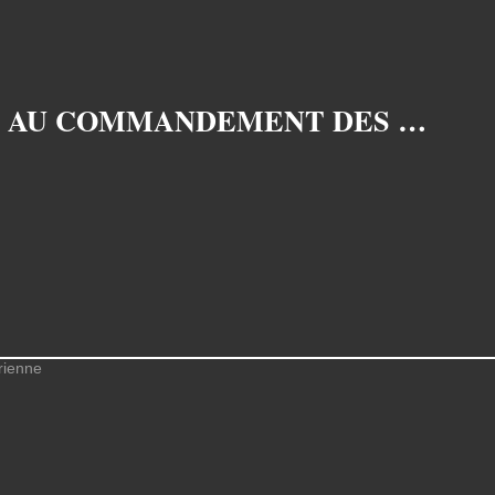
L'ESCADRON D'HÉLICOPTÈRES 1/67 "PYRÉNÉES" SERA INTÉGRÉ AU COMMANDEMENT DES OPÉRATIONS SPÉCIALES EN 2015