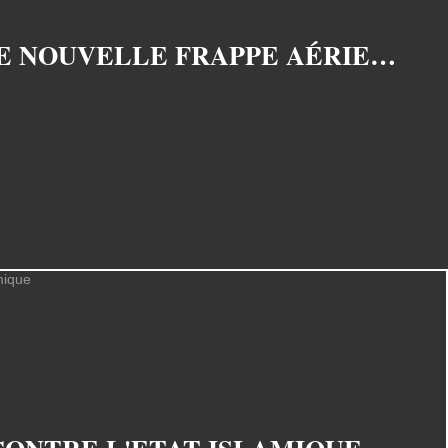
DEUX RAFALE ONT DÉTRUIT DEUX PICK-UP EN IRAK LORS D'UNE NOUVELLE FRAPPE AÉRIENNE