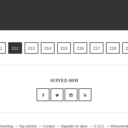
1
212
213
214
215
216
217
218
2
SUIVEZ-MOI
 Overblog
Top articles
Contact
Signaler un abus
C.G.U.
Rémunérati