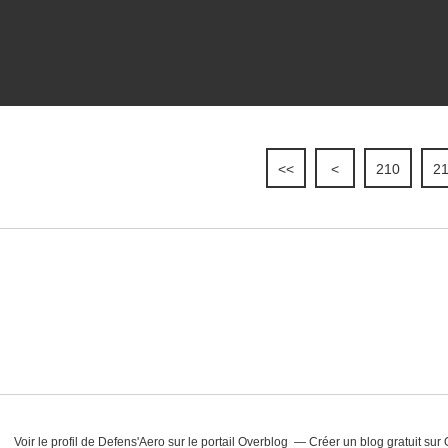
<<
<
200
210
21
Voir le profil de
Defens'Aero
sur le portail Overblog
Créer un blog gratuit sur