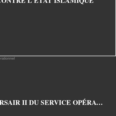
CONTRE L'ETAT ISLAMIQUE
LA FORCE AÉRIENNE GRECQUE A RETIRÉ SES DERNIERS A-7 CORSAIR II DU SERVICE OPÉRATIONNEL