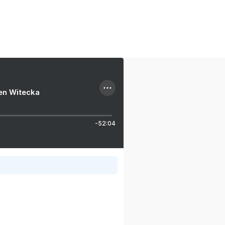
ien Witecka
-52:04