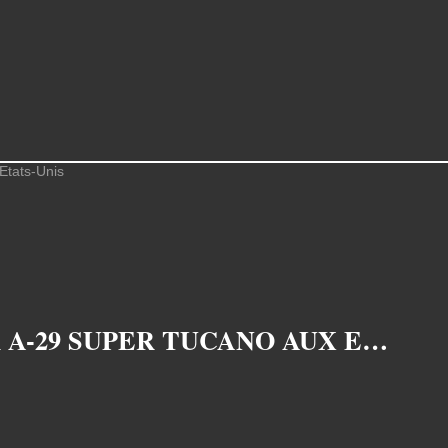
LES PILOTES AFGHANS ONT COMMENCÉ LEUR FORMATION SUR A-29 SUPER TUCANO AUX ETATS-UNIS