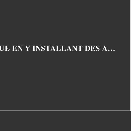
LA RUSSIE PREND SES MARQUES DANS LA RÉGION DE L'ARCTIQUE EN Y INSTALLANT DES AÉRODROMES MILITAIRES