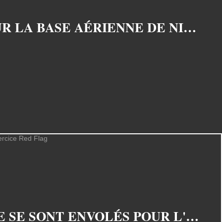
UN RAVITAILLEUR C-135FR SE POSE POUR LA PREMIÈRE FOIS SUR LA BASE AÉRIENNE DE NIAMEY, AU NIGER
PHOTOS - LES EUROFIGHTER TYPHOON DE LA ROYAL AIR FORCE SE SONT ENVOLÉS POUR L'EXERCICE RED FLAG