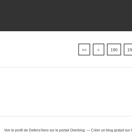
<<
<
100
110
120
130
140
150
160
170
180
190
19
Voir le profil de
Defens'Aero
sur le portail Overblog
Créer un blog gratuit sur