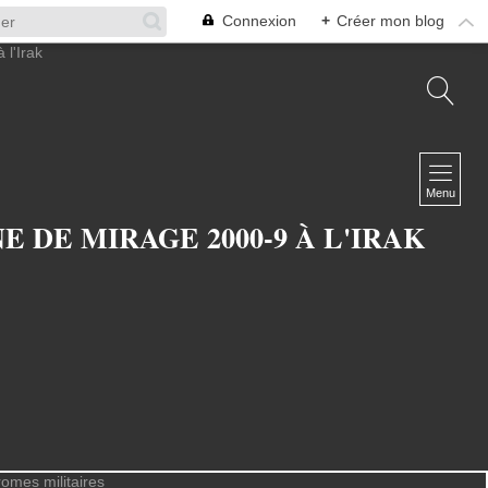
Connexion
+
Créer mon blog
NAVIGATION
Accueil
Menu
A propos
 DE MIRAGE 2000-9 À L'IRAK
L'équipe
Infosphère Défense
Contact
NEWSLETTER