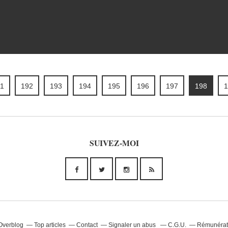
1
192
193
194
195
196
197
198
1
SUIVEZ-MOI
 Overblog
Top articles
Contact
Signaler un abus
C.G.U.
Rémunérati