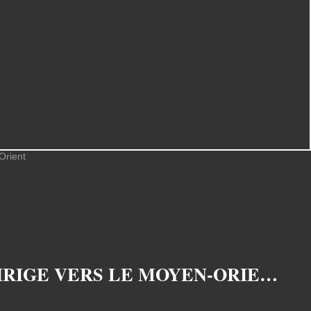
LE PORTE-AVIONS CHARLES DE GAULLE A APPAREILLÉ ET SE DIRIGE VERS LE MOYEN-ORIENT