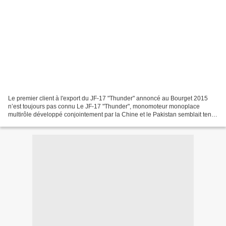
Le premier client à l'export du JF-17 "Thunder" annoncé au Bourget 2015
n’est toujours pas connu Le JF-17 "Thunder", monomoteur monoplace
multirôle développé conjointement par la Chine et le Pakistan semblait tenir
officiellement son premier client à...