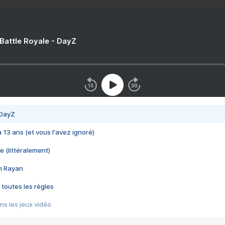
 Battle Royale - DayZ
 DayZ
 a 13 ans (et vous l'avez ignoré)
e (littéralement)
im Rayan
 toutes les règles
s les jeux vidéo
us choquant de Rockstar ? - Le scandale BULLY