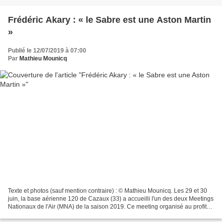
Frédéric Akary : « le Sabre est une Aston Martin
»
Publié le 12/07/2019 à 07:00
Par
Mathieu Mounicq
Texte et photos (sauf mention contraire) : © Mathieu Mounicq. Les 29 et 30
juin, la base aérienne 120 de Cazaux (33) a accueilli l'un des deux Meetings
Nationaux de l'Air (MNA) de la saison 2019. Ce meeting organisé au profit
de la Fondation des Œuvres...