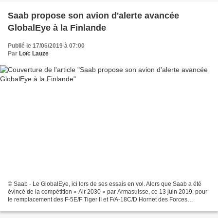
Saab propose son avion d'alerte avancée
GlobalEye à la Finlande
Publié le 17/06/2019 à 07:00
Par
Loïc Lauze
© Saab - Le GlobalEye, ici lors de ses essais en vol. Alors que Saab a été
évincé de la compétition « Air 2030 » par Armasuisse, ce 13 juin 2019, pour
le remplacement des F-5E/F Tiger II et F/A-18C/D Hornet des Forces
aériennes suisses, l'avionneur suédois...