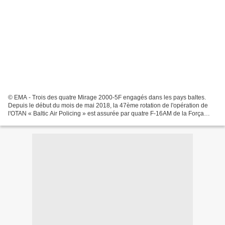
© EMA - Trois des quatre Mirage 2000-5F engagés dans les pays baltes.
Depuis le début du mois de mai 2018, la 47ème rotation de l'opération de
l'OTAN « Baltic Air Policing » est assurée par quatre F-16AM de la Força
Aérea Portuguesa et par six Eurofighter...