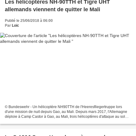
Les hélicoptères NH-90TTH et Tigre UHT
allemands viennent de quitter le Mali
Publié le 25/06/2018 à 06:00
Par
Loïc
© Bundeswehr - Un hélicoptère NH90TTH de l'Heeresfliegertruppe lors
d'une mission de nuit depuis Gao, au Mali. Depuis mars 2017, l'Allemagne
déploie à Camp Castor à Gao, au Mali, trois hélicoptères d'attaque au sol
Tigre UHT (deux après la perte d'un...