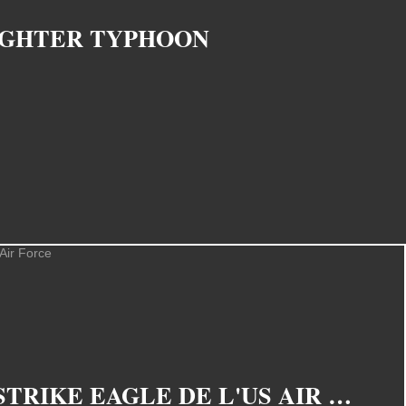
IGHTER TYPHOON
UN SECOND DRONE PRO-RÉGIME SYRIEN ABATTU PAR UN F-15E STRIKE EAGLE DE L'US AIR FORCE