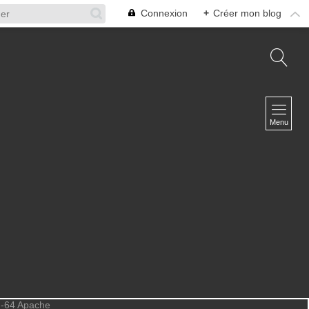
Connexion
+
Créer mon blog
NAVIGATION
Accueil
Menu
A propos
L'équipe
Infosphère Défense
Contact
NEWSLETTER