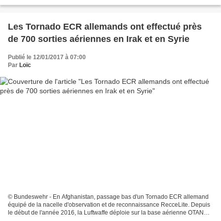
Nevatim, la Force Aérienne Israélienne...
Les Tornado ECR allemands ont effectué près
de 700 sorties aériennes en Irak et en Syrie
Publié le 12/01/2017 à 07:00
Par
Loïc
© Bundeswehr - En Afghanistan, passage bas d'un Tornado ECR allemand
équipé de la nacelle d'observation et de reconnaissance RecceLite. Depuis
le début de l'année 2016, la Luftwaffe déploie sur la base aérienne OTAN
d'Incirlik, en Turquie, six Tornado...