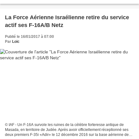
des missions planifiées (Air Interdiction)...
La Force Aérienne Israélienne retire du service
actif ses F-16A/B Netz
Publié le 16/01/2017 à 07:00
Par
Loïc
© IAF - Un F-16A survole les ruines de la célèbre forteresse antique de
Masada, en territoire de Judée. Après avoir officiellement réceptionné ses
deux premiers F-35i «Adir» le 12 décembre 2016 sur la base aérienne de