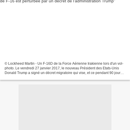
© Lockheed Martin - Un F-16D de la Force Aérienne Irakienne lors d'un vol-
photo. Le vendredi 27 janvier 2017, le nouveau Président des Etats-Unis
Donald Trump a signé un décret migratoire qui vise, et ce pendant 90 jours
(à ce stade), à interdire l'entrée...