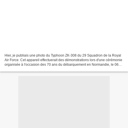
Hier, je publiais une photo du Typhoon ZK-308 du 29 Squadron de la Royal
Air Force. Cet appareil effectuerait des démonstrations lors d'une cérémonie
organisée à l'occasion des 70 ans du débarquement en Normandie, le 06
Juin 1994. A l'occasion de la publication...