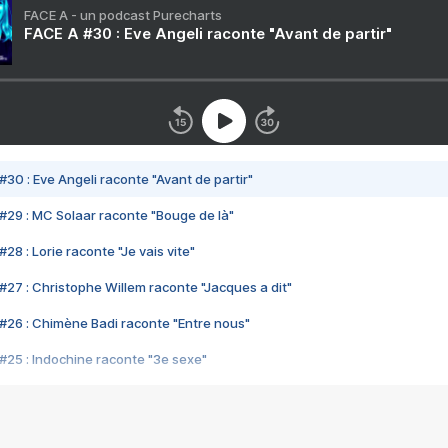
FACE A - un podcast Purecharts
FACE A #30 : Eve Angeli raconte "Avant de partir"
#30 : Eve Angeli raconte "Avant de partir"
#29 : MC Solaar raconte "Bouge de là"
28 : Lorie raconte "Je vais vite"
#27 : Christophe Willem raconte "Jacques a dit"
#26 : Chimène Badi raconte "Entre nous"
#25 : Indochine raconte "3e sexe"
#24 : Zaho raconte "C'est chelou"
#23 : Patrick Bruel raconte "Au café des délices"