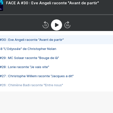
FACE A #30 : Eve Angeli raconte "Avant de partir"
#30 : Eve Angeli raconte "Avant de partir"
48 "L'Odyssée" de Christopher Nolan
#29 : MC Solaar raconte "Bouge de là"
28 : Lorie raconte "Je vais vite"
#27 : Christophe Willem raconte "Jacques a dit"
#26 : Chimène Badi raconte "Entre nous"
#25 : Indochine raconte "3e sexe"
#24 : Zaho raconte "C'est chelou"
#23 : Patrick Bruel raconte "Au café des délices"