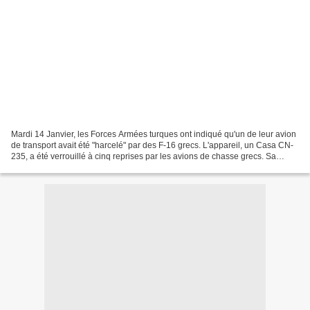
Mardi 14 Janvier, les Forces Armées turques ont indiqué qu'un de leur avion
de transport avait été "harcelé" par des F-16 grecs. L'appareil, un Casa CN-
235, a été verrouillé à cinq reprises par les avions de chasse grecs. Sa
mission se déroulait dans...