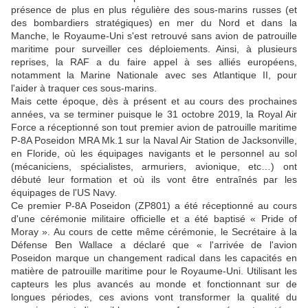
présence de plus en plus régulière des sous-marins russes (et
des bombardiers stratégiques) en mer du Nord et dans la
Manche, le Royaume-Uni s'est retrouvé sans avion de patrouille
maritime pour surveiller ces déploiements. Ainsi, à plusieurs
reprises, la RAF a du faire appel à ses alliés européens,
notamment la Marine Nationale avec ses Atlantique II, pour
l'aider à traquer ces sous-marins.
Mais cette époque, dès à présent et au cours des prochaines
années, va se terminer puisque le 31 octobre 2019, la Royal Air
Force a réceptionné son tout premier avion de patrouille maritime
P-8A Poseidon MRA Mk.1 sur la Naval Air Station de Jacksonville,
en Floride, où les équipages navigants et le personnel au sol
(mécaniciens, spécialistes, armuriers, avionique, etc…) ont
débuté leur formation et où ils vont être entraînés par les
équipages de l'US Navy.
Ce premier P-8A Poseidon (ZP801) a été réceptionné au cours
d'une cérémonie militaire officielle et a été baptisé « Pride of
Moray ». Au cours de cette même cérémonie, le Secrétaire à la
Défense Ben Wallace a déclaré que « l'arrivée de l'avion
Poseidon marque un changement radical dans les capacités en
matière de patrouille maritime pour le Royaume-Uni. Utilisant les
capteurs les plus avancés au monde et fonctionnant sur de
longues périodes, ces avions vont transformer la qualité du