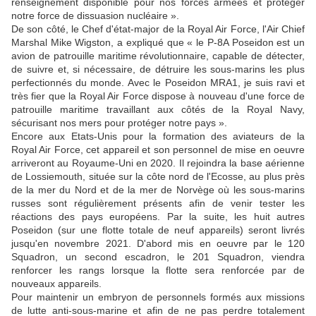
renseignement disponible pour nos forces armées et protéger
notre force de dissuasion nucléaire ».
De son côté, le Chef d'état-major de la Royal Air Force, l'Air Chief
Marshal Mike Wigston, a expliqué que « le P-8A Poseidon est un
avion de patrouille maritime révolutionnaire, capable de détecter,
de suivre et, si nécessaire, de détruire les sous-marins les plus
perfectionnés du monde. Avec le Poseidon MRA1, je suis ravi et
très fier que la Royal Air Force dispose à nouveau d'une force de
patrouille maritime travaillant aux côtés de la Royal Navy,
sécurisant nos mers pour protéger notre pays ».
Encore aux Etats-Unis pour la formation des aviateurs de la
Royal Air Force, cet appareil et son personnel de mise en oeuvre
arriveront au Royaume-Uni en 2020. Il rejoindra la base aérienne
de Lossiemouth, située sur la côte nord de l'Ecosse, au plus près
de la mer du Nord et de la mer de Norvège où les sous-marins
russes sont régulièrement présents afin de venir tester les
réactions des pays européens. Par la suite, les huit autres
Poseidon (sur une flotte totale de neuf appareils) seront livrés
jusqu'en novembre 2021. D'abord mis en oeuvre par le 120
Squadron, un second escadron, le 201 Squadron, viendra
renforcer les rangs lorsque la flotte sera renforcée par de
nouveaux appareils.
Pour maintenir un embryon de personnels formés aux missions
de lutte anti-sous-marine et afin de ne pas perdre totalement