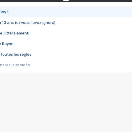
 DayZ
 a 13 ans (et vous l'avez ignoré)
e (littéralement)
im Rayan
 toutes les règles
s les jeux vidéo
us choquant de Rockstar ? - Le scandale BULLY
e plus moche de Steam
du RÊVE tourne au CAUCHEMAR
pendant 8 heures
it… à tort
umiliés par un jeu vidéo