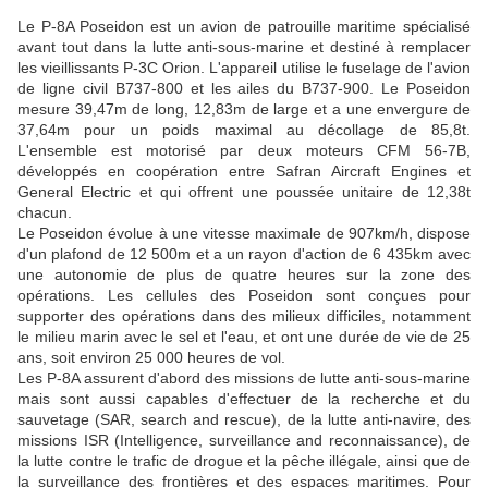
Le P-8A Poseidon est un avion de patrouille maritime spécialisé
avant tout dans la lutte anti-sous-marine et destiné à remplacer
les vieillissants P-3C Orion. L'appareil utilise le fuselage de l'avion
de ligne civil B737-800 et les ailes du B737-900. Le Poseidon
mesure 39,47m de long, 12,83m de large et a une envergure de
37,64m pour un poids maximal au décollage de 85,8t.
L'ensemble est motorisé par deux moteurs CFM 56-7B,
développés en coopération entre Safran Aircraft Engines et
General Electric et qui offrent une poussée unitaire de 12,38t
chacun.
Le Poseidon évolue à une vitesse maximale de 907km/h, dispose
d'un plafond de 12 500m et a un rayon d'action de 6 435km avec
une autonomie de plus de quatre heures sur la zone des
opérations. Les cellules des Poseidon sont conçues pour
supporter des opérations dans des milieux difficiles, notamment
le milieu marin avec le sel et l'eau, et ont une durée de vie de 25
ans, soit environ 25 000 heures de vol.
Les P-8A assurent d'abord des missions de lutte anti-sous-marine
mais sont aussi capables d'effectuer de la recherche et du
sauvetage (SAR, search and rescue), de la lutte anti-navire, des
missions ISR (Intelligence, surveillance and reconnaissance), de
la lutte contre le trafic de drogue et la pêche illégale, ainsi que de
la surveillance des frontières et des espaces maritimes. Pour