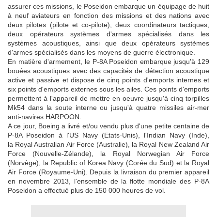
assurer ces missions, le Poseidon embarque un équipage de huit
à neuf aviateurs en fonction des missions et des nations avec
deux pilotes (pilote et co-pilote), deux coordinateurs tactiques,
deux opérateurs systèmes d'armes spécialisés dans les
systèmes acoustiques, ainsi que deux opérateurs systèmes
d'armes spécialisés dans les moyens de guerre électronique.
En matière d'armement, le P-8A Poseidon embarque jusqu'à 129
bouées acoustiques avec des capacités de détection acoustique
active et passive et dispose de cinq points d'emports internes et
six points d'emports externes sous les ailes. Ces points d'emports
permettent à l'appareil de mettre en oeuvre jusqu'à cinq torpilles
Mk54 dans la soute interne ou jusqu'à quatre missiles air-mer
anti-navires HARPOON.
A ce jour, Boeing a livré et/ou vendu plus d'une petite centaine de
P-8A Poseidon à l'US Navy (Etats-Unis), l'Indian Navy (Inde),
la Royal Australian Air Force (Australie), la Royal New Zealand Air
Force (Nouvelle-Zélande), la Royal Norwegian Air Force
(Norvège), la Republic of Korea Navy (Corée du Sud) et la Royal
Air Force (Royaume-Uni). Depuis la livraison du premier appareil
en novembre 2013, l'ensemble de la flotte mondiale des P-8A
Poseidon a effectué plus de 150 000 heures de vol.