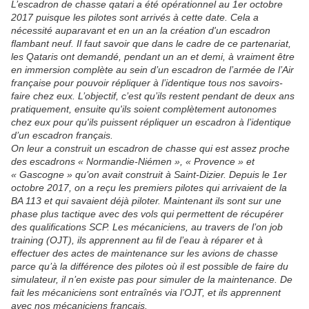
L’escadron de chasse qatari a été opérationnel au 1er octobre
2017 puisque les pilotes sont arrivés à cette date. Cela a
nécessité auparavant et en un an la création d'un escadron
flambant neuf. Il faut savoir que dans le cadre de ce partenariat,
les Qataris ont demandé, pendant un an et demi, à vraiment être
en immersion complète au sein d’un escadron de l’armée de l’Air
française pour pouvoir répliquer à l’identique tous nos savoirs-
faire chez eux. L’objectif, c’est qu’ils restent pendant de deux ans
pratiquement, ensuite qu'ils soient complètement autonomes
chez eux pour qu'ils puissent répliquer un escadron à l’identique
d’un escadron français.
On leur a construit un escadron de chasse qui est assez proche
des escadrons « Normandie-Niémen », « Provence » et
« Gascogne » qu’on avait construit à Saint-Dizier. Depuis le 1er
octobre 2017, on a reçu les premiers pilotes qui arrivaient de la
BA 113 et qui savaient déjà piloter. Maintenant ils sont sur une
phase plus tactique avec des vols qui permettent de récupérer
des qualifications SCP. Les mécaniciens, au travers de l’on job
training (OJT), ils apprennent au fil de l’eau à réparer et à
effectuer des actes de maintenance sur les avions de chasse
parce qu’à la différence des pilotes où il est possible de faire du
simulateur, il n’en existe pas pour simuler de la maintenance. De
fait les mécaniciens sont entraînés via l’OJT, et ils apprennent
avec nos mécaniciens français.