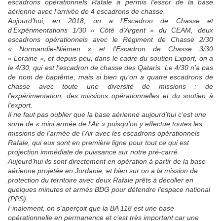
escadrons opérationnels Rafale a permis l’essor de la base
aérienne avec l’arrivée de 4 escadrons de chasse.
Aujourd’hui, en 2018, on a l’Escadron de Chasse et
d’Expérimentations 1/30 « Côté d’Argent » du CEAM, deux
escadrons opérationnels avec le Régiment de Chasse 2/30
« Normandie-Niémen » et l’Escadron de Chasse 3/30
« Loraine », et depuis peu, dans le cadre du soutien Export, on a
le 4/30, qui est l’escadron de chasse des Qataris. Le 4/30 n’a pas
de nom de baptême, mais si bien qu’on a quatre escadrons de
chasse avec toute une diversité de missions : de
l’expérimentation, des missions opérationnelles et du soutien à
l’export.
Il ne faut pas oublier que la base aérienne aujourd’hui c’est une
sorte de « mini armée de l’Air » puisqu’on y effectue toutes les
missions de l’armée de l’Air avec les escadrons opérationnels
Rafale, qui eux sont en première ligne pour tout ce qui est
projection immédiate de puissance sur notre pré-carré.
Aujourd’hui ils sont directement en opération à partir de la base
aérienne projetée en Jordanie, et bien sur on a la mission de
protection du territoire avec deux Rafale prêts à décoller en
quelques minutes et armés BDG pour défendre l’espace national
(PPS).
Finalement, on s’aperçoit que la BA 118 est une base
opérationnelle en permanence et c’est très important car une