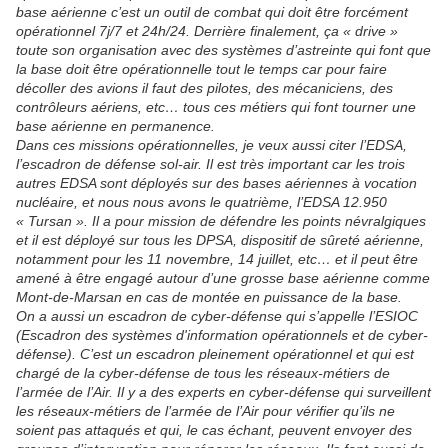
base aérienne c’est un outil de combat qui doit être forcément
opérationnel 7j/7 et 24h/24. Derrière finalement, ça « drive »
toute son organisation avec des systèmes d’astreinte qui font que
la base doit être opérationnelle tout le temps car pour faire
décoller des avions il faut des pilotes, des mécaniciens, des
contrôleurs aériens, etc… tous ces métiers qui font tourner une
base aérienne en permanence.
Dans ces missions opérationnelles, je veux aussi citer l’EDSA,
l’escadron de défense sol-air. Il est très important car les trois
autres EDSA sont déployés sur des bases aériennes à vocation
nucléaire, et nous nous avons le quatrième, l’EDSA 12.950
« Tursan ». Il a pour mission de défendre les points névralgiques
et il est déployé sur tous les DPSA, dispositif de sûreté aérienne,
notamment pour les 11 novembre, 14 juillet, etc… et il peut être
amené à être engagé autour d’une grosse base aérienne comme
Mont-de-Marsan en cas de montée en puissance de la base.
On a aussi un escadron de cyber-défense qui s’appelle l’ESIOC
(Escadron des systèmes d'information opérationnels et de cyber-
défense). C’est un escadron pleinement opérationnel et qui est
chargé de la cyber-défense de tous les réseaux-métiers de
l’armée de l’Air. Il y a des experts en cyber-défense qui surveillent
les réseaux-métiers de l’armée de l’Air pour vérifier qu’ils ne
soient pas attaqués et qui, le cas échant, peuvent envoyer des