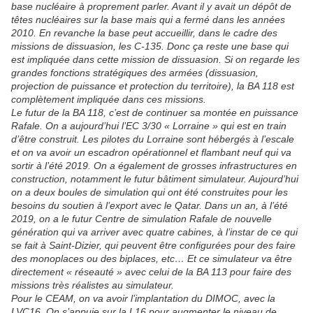
base nucléaire à proprement parler. Avant il y avait un dépôt de
têtes nucléaires sur la base mais qui a fermé dans les années
2010. En revanche la base peut accueillir, dans le cadre des
missions de dissuasion, les C-135. Donc ça reste une base qui
est impliquée dans cette mission de dissuasion. Si on regarde les
grandes fonctions stratégiques des armées (dissuasion,
projection de puissance et protection du territoire), la BA 118 est
complètement impliquée dans ces missions.
Le futur de la BA 118, c’est de continuer sa montée en puissance
Rafale. On a aujourd’hui l’EC 3/30 « Lorraine » qui est en train
d’être construit. Les pilotes du Lorraine sont hébergés à l’escale
et on va avoir un escadron opérationnel et flambant neuf qui va
sortir à l’été 2019. On a également de grosses infrastructures en
construction, notamment le futur bâtiment simulateur. Aujourd’hui
on a deux boules de simulation qui ont été construites pour les
besoins du soutien à l’export avec le Qatar. Dans un an, à l’été
2019, on a le futur Centre de simulation Rafale de nouvelle
génération qui va arriver avec quatre cabines, à l’instar de ce qui
se fait à Saint-Dizier, qui peuvent être configurées pour des faire
des monoplaces ou des biplaces, etc… Et ce simulateur va être
directement « réseauté » avec celui de la BA 113 pour faire des
missions très réalistes au simulateur.
Pour le CEAM, on va avoir l’implantation du DIMOC, avec la
LVC16. On s’appuie sur la L16 pour augmenter le niveau de