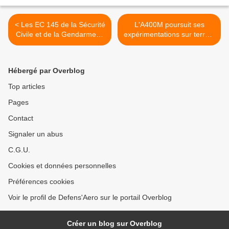
< Les EC 145 de la Sécurité
L'A400M poursuit ses
Civile et de la Gendarmerie
expérimentations sur terrain
temporairement cloués au
sommaire au Sahel >
sol
Hébergé par Overblog
Top articles
Pages
Contact
Signaler un abus
C.G.U.
Cookies et données personnelles
Préférences cookies
Voir le profil de Defens'Aero sur le portail Overblog
Créer un blog sur Overblog