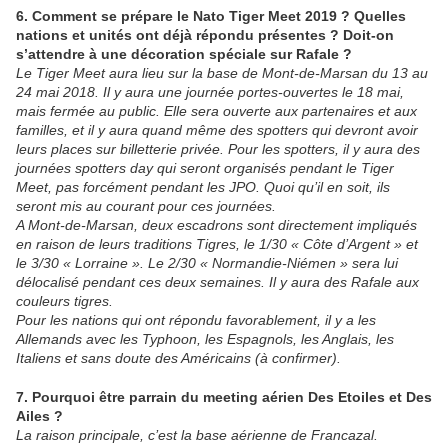
6. Comment se prépare le Nato Tiger Meet 2019 ? Quelles
nations et unités ont déjà répondu présentes ? Doit-on
s’attendre à une décoration spéciale sur Rafale ?
Le Tiger Meet aura lieu sur la base de Mont-de-Marsan du 13 au
24 mai 2018. Il y aura une journée portes-ouvertes le 18 mai,
mais fermée au public. Elle sera ouverte aux partenaires et aux
familles, et il y aura quand même des spotters qui devront avoir
leurs places sur billetterie privée. Pour les spotters, il y aura des
journées spotters day qui seront organisés pendant le Tiger
Meet, pas forcément pendant les JPO. Quoi qu’il en soit, ils
seront mis au courant pour ces journées.
A Mont-de-Marsan, deux escadrons sont directement impliqués
en raison de leurs traditions Tigres, le 1/30 « Côte d’Argent » et
le 3/30 « Lorraine ». Le 2/30 « Normandie-Niémen » sera lui
délocalisé pendant ces deux semaines. Il y aura des Rafale aux
couleurs tigres.
Pour les nations qui ont répondu favorablement, il y a les
Allemands avec les Typhoon, les Espagnols, les Anglais, les
Italiens et sans doute des Américains (à confirmer).
7. Pourquoi être parrain du meeting aérien Des Etoiles et Des
Ailes ?
La raison principale, c’est la base aérienne de Francazal.