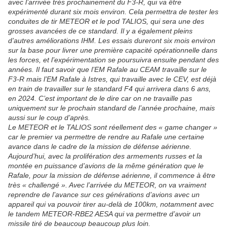
avec l’arrivée très prochainement du F3-R, qui va être
expérimenté durant six mois environ. Cela permettra de tester les
conduites de tir METEOR et le pod TALIOS, qui sera une des
grosses avancées de ce standard. Il y a également pleins
d’autres améliorations IHM. Les essais dureront six mois environ
sur la base pour livrer une première capacité opérationnelle dans
les forces, et l’expérimentation se poursuivra ensuite pendant des
années. Il faut savoir que l’EM Rafale au CEAM travaille sur le
F3-R mais l’EM Rafale à Istres, qui travaille avec le CEV, est déjà
en train de travailler sur le standard F4 qui arrivera dans 6 ans,
en 2024. C’est important de le dire car on ne travaille pas
uniquement sur le prochain standard de l’année prochaine, mais
aussi sur le coup d’après.
Le METEOR et le TALIOS sont réellement des « game changer »
car le premier va permettre de rendre au Rafale une certaine
avance dans le cadre de la mission de défense aérienne.
Aujourd’hui, avec la prolifération des armements russes et la
montée en puissance d’avions de la même génération que le
Rafale, pour la mission de défense aérienne, il commence à être
très « challengé ». Avec l’arrivée du METEOR, on va vraiment
reprendre de l’avance sur ces générations d’avions avec un
appareil qui va pouvoir tirer au-delà de 100km, notamment avec
le tandem METEOR-RBE2 AESA qui va permettre d’avoir un
missile tiré de beaucoup beaucoup plus loin.