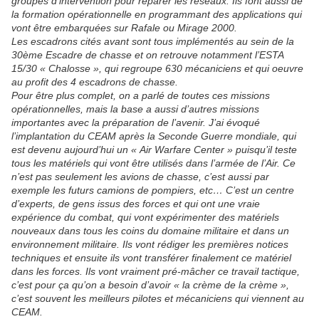
groupes d’intervention pour réparer les réseaux. Ils font aussi de
la formation opérationnelle en programmant des applications qui
vont être embarquées sur Rafale ou Mirage 2000.
Les escadrons cités avant sont tous implémentés au sein de la
30ème Escadre de chasse et on retrouve notamment l’ESTA
15/30 « Chalosse », qui regroupe 630 mécaniciens et qui oeuvre
au profit des 4 escadrons de chasse.
Pour être plus complet, on a parlé de toutes ces missions
opérationnelles, mais la base a aussi d’autres missions
importantes avec la préparation de l’avenir. J’ai évoqué
l’implantation du CEAM après la Seconde Guerre mondiale, qui
est devenu aujourd’hui un « Air Warfare Center » puisqu’il teste
tous les matériels qui vont être utilisés dans l’armée de l’Air. Ce
n’est pas seulement les avions de chasse, c’est aussi par
exemple les futurs camions de pompiers, etc… C’est un centre
d’experts, de gens issus des forces et qui ont une vraie
expérience du combat, qui vont expérimenter des matériels
nouveaux dans tous les coins du domaine militaire et dans un
environnement militaire. Ils vont rédiger les premières notices
techniques et ensuite ils vont transférer finalement ce matériel
dans les forces. Ils vont vraiment pré-mâcher ce travail tactique,
c’est pour ça qu’on a besoin d’avoir « la crème de la crème »,
c’est souvent les meilleurs pilotes et mécaniciens qui viennent au
CEAM.