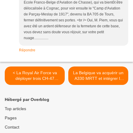
Ecole Franco-Belge d'Aviation de Chasse), qui va bientôt être
délocalisée à Cognac, pour voir ensuite le "Camp d'Aviation
de Parçay-Meslay de 1917", devenu la BA 705 de Tours,
fermer définitivement ses portes. <br /> Oui, M. Piem, vous qui
avez été un ardent défenseur de la fermeture de cette base,
vous devez sans doute vous réjouir, sur votre petit
nuage................
Répondre
< La Royal Air Force va
La Belgique va acquérir un
déployer trois CH-47
A330 MRTT et intégrer la
Chinook au Sahel en
flotte multinationale de
soutien de l'opération
MRTT >
Barkhane
Hébergé par Overblog
Top articles
Pages
Contact