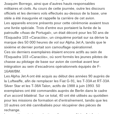
Joaquim Borrego, ainsi que d'autres hauts responsables
militaires et civils. Au cours de cette journée, outre les discours
officiels et les derniers vols effectués au-dessus de la base, une
stèle a été inaugurée et rappelle la carrière de cet avion.
Les appareils encore présents pour cette cérémonie avaient tous
une livrée spéciale. Trois d'entre eux portaient la livrée de la
patrouille «Asas de Portugal», un était décoré pour les 50 ans de
l'Esquadra 103 «Caracóis», un cinquième portait sur sa dérive la
marque des 50 000 heures de vol sur Alpha Jet A, tandis que le
sixième et dernier portait son camouflage opérationnel.
Ces six derniers exemplaires étaient encore actifs au sein de
l'Esquadra 103 «Caracóis», où sont formés les jeunes pilotes de
chasse au pilotage de base sur avion de combat avant leur
intégration au sein d'escadrons opérationnels équipés de F-
16AM/BM.
Les Alpha Jet A ont été acquis au début des années 90 auprès de
la Luftwaffe, afin de remplacer les Fiat G-91, les T-33A et RT-33A
Silver Star et les T-38A Talon, actifs de 1988 à juin 1993. 50
exemplaires ont été commandés auprès de Berlin dans le cadre
d'un accord bilatéral. Sur ce total, 40 ont été utilisés au quotidien
pour les missions de formation et d'entraînement, tandis que les
10 autres ont été cannibalisés pour récupérer des pièces de
rechange.