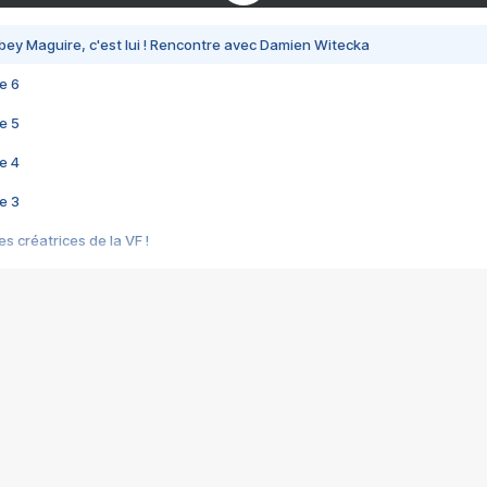
bey Maguire, c'est lui ! Rencontre avec Damien Witecka
e 6
e 5
e 4
e 3
s créatrices de la VF !
e 2
e 1
e Mektoub My Love arrive enfin ! Rencontre avec Shaïn Boumedine et Sal
i : après Toni en famille
elle réalise le bouleversant Dites lui que je l'aime
ais ! Rencontre autour de Vie privée de Rebecca Zlotowski