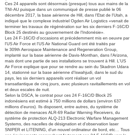
Ces 24 appareils sont désormais (presque) tous aux mains de la
TNI-AU puisque dans un communiqué de presse publié le 06
décembre 2017, la base aérienne de Hill, dans l'Etat de l'Utah, a
indiqué que le complexe industriel Ogden Air Logistics «venait de
terminer les travaux de régénération sur les six derniers F-16C/D
Block 25 destinés au gouvernement de l'Indonésie».
Les 24 F-16C/D d'occasions et précédemment mis en oeuvre par
l'US Air Force et l'US Air National Guard ont été traités par
le 309th Aerospace Maintenance and Regeneration Group,
implanté sur la base aérienne de Davis-Monthan, dans l'Arizona,
mais dont une partie de ses installations se trouvent à Hill. L'US
Air Force explique que pour se rendre au sein du Skadron Udara
14, stationné sur la base aérienne d'Iswahjudi, dans le sud du
pays, les six derniers appareils vont réaliser un vol
transatlantique de cinq jours, avec plusieurs ravitaillements en vol
et deux escales de nuit.
Selon la DSCA, le contrat pour ces 24 F-16C/D Block 25
indonésiens est estimé à 750 millions de dollars (environ 637
millions d'euros). Ils disposent, entre autres, du système de
détection de menaces ALR-69 Radar Warning Receivers, du
système de protection ALQ-213 Electronic Warfare Management
Systems, des nacelles de désignation et d'observation laser
SNIPER et LITENING, d'un nouvel ordinateur de bord, etc… Tous