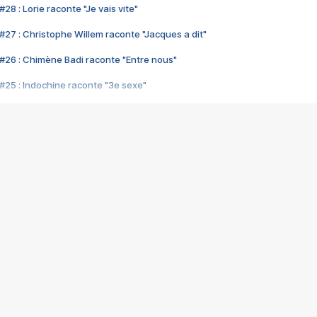
28 : Lorie raconte "Je vais vite"
#27 : Christophe Willem raconte "Jacques a dit"
#26 : Chimène Badi raconte "Entre nous"
#25 : Indochine raconte "3e sexe"
#24 : Zaho raconte "C'est chelou"
#23 : Patrick Bruel raconte "Au café des délices"
#22 : Kyo raconte "Le chemin"
#21 : Nolwenn Leroy raconte "Cassé"
#20 : Patrick Hernandez raconte "Born to be alive"
#19 : Lorie raconte "Près de moi"
#18 : Michael Jones raconte "A nos actes manqués" (avec Jean-Jacque
#17 : Khaled raconte "Aïcha"
#16 : Corneille raconte "Parce qu'on vient de loin"