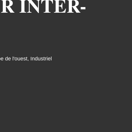
R INTER-
e de l'ouest
,
Industriel