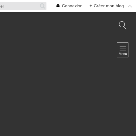
Connexion
+
Créer mon blog
NAVIGATION
Accueil
Menu
A propos
L'équipe
Infosphère Défense
Contact
NEWSLETTER