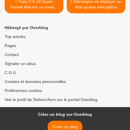
< Trois F/A-18 Super
L'Allemagne va déployer au
Hornet libèrent un essaim
Mali quatre hélicoptère
d'une centaine de micro-
Tigre UHT et quatre NH-90
drones Perdix
Caïman >
Hébergé par Overblog
Top articles
Pages
Contact
Signaler un abus
C.G.U.
Cookies et données personnelles
Préférences cookies
Voir le profil de Defens'Aero sur le portail Overblog
Créer un blog sur Overblog
Créer un blog