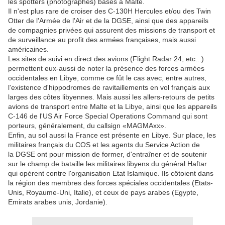
les spotters (photographes) basés à Malte.
Il n'est plus rare de croiser des C-130H Hercules et/ou des Twin
Otter de l'Armée de l'Air et de la DGSE, ainsi que des appareils
de compagnies privées qui assurent des missions de transport et
de surveillance au profit des armées françaises, mais aussi
américaines.
Les sites de suivi en direct des avions (Flight Radar 24, etc...)
permettent eux-aussi de noter la présence des forces armées
occidentales en Libye, comme ce fût le cas avec, entre autres,
l'existence d'hippodromes de ravitaillements en vol français aux
larges des côtes libyennes. Mais aussi les allers-retours de petits
avions de transport entre Malte et la Libye, ainsi que les appareils
C-146 de l'US Air Force Special Operations Command qui sont
porteurs, généralement, du callsign «MAGMAxx».
Enfin, au sol aussi la France est présente en Libye. Sur place, les
militaires français du COS et les agents du Service Action de
la DGSE ont pour mission de former, d'entraîner et de soutenir
sur le champ de bataille les militaires libyens du général Haftar
qui opèrent contre l'organisation Etat Islamique. Ils côtoient dans
la région des membres des forces spéciales occidentales (Etats-
Unis, Royaume-Uni, Italie), et ceux de pays arabes (Egypte,
Emirats arabes unis, Jordanie).