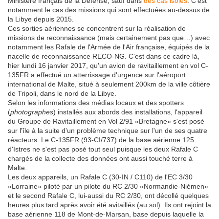
Ministère français de la Défense, sauf dans
des cas isolés
. C'est
notamment le cas des missions qui sont effectuées au-dessus de
la Libye depuis 2015.
Ces sorties aériennes se concentrent sur la réalisation de
missions de reconnaissance (mais certainement pas que…) avec
notamment les Rafale de l'Armée de l'Air française, équipés de la
nacelle de reconnaissance RECO-NG. C'est dans ce cadre là,
hier lundi 16 janvier 2017, qu'un avion de ravitaillement en vol C-
135FR a effectué un atterrissage d'urgence sur l'aéroport
international de Malte, situé à seulement 200km de la ville côtière
de Tripoli, dans le nord de la Libye.
Selon les informations des médias locaux et des spotters
(
photographes
) installés aux abords des installations, l'appareil
du Groupe de Ravitaillement en Vol 2/91 «Bretagne» s'est posé
sur l'île à la suite d'un problème technique sur l'un de ses quatre
réacteurs. Le C-135FR (93-CI/737) de la base aérienne 125
d'Istres ne s'est pas posé tout seul puisque les deux Rafale C
chargés de la collecte des données ont aussi touché terre à
Malte.
Les deux appareils, un Rafale C (30-IN / C110) de l'EC 3/30
«Lorraine» piloté par un pilote du RC 2/30 «Normandie-Niémen»
et le second Rafale C, lui-aussi du RC 2/30, ont décollé quelques
heures plus tard après avoir été avitaillés (au sol). Ils ont rejoint la
base aérienne 118 de Mont-de-Marsan, base depuis laquelle la