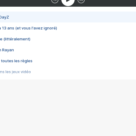
 DayZ
 a 13 ans (et vous l'avez ignoré)
e (littéralement)
im Rayan
 toutes les règles
s les jeux vidéo
us choquant de Rockstar ? - Le scandale BULLY
e plus moche de Steam
du RÊVE tourne au CAUCHEMAR
pendant 8 heures
it… à tort