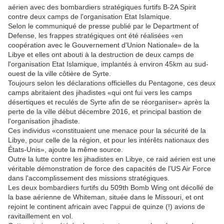
aérien avec des bombardiers stratégiques furtifs B-2A Spirit
contre deux camps de l'organisation Etat Islamique.
Selon le communiqué de presse publié par le Department of
Defense, les frappes stratégiques ont été réalisées «en
coopération avec le Gouvernement d'Union Nationale» de la
Libye et elles ont abouti à la destruction de deux camps de
l'organisation Etat Islamique, implantés à environ 45km au sud-
ouest de la ville côtière de Syrte.
Toujours selon les déclarations officielles du Pentagone, ces deux
camps abritaient des jihadistes «qui ont fui vers les camps
désertiques et reculés de Syrte afin de se réorganiser» après la
perte de la ville début décembre 2016, et principal bastion de
l'organisation jihadiste.
Ces individus «constituaient une menace pour la sécurité de la
Libye, pour celle de la région, et pour les intérêts nationaux des
États-Unis», ajoute la même source.
Outre la lutte contre les jihadistes en Libye, ce raid aérien est une
véritable démonstration de force des capacités de l'US Air Force
dans l'accomplissement des missions stratégiques.
Les deux bombardiers furtifs du 509th Bomb Wing ont décollé de
la base aérienne de Whiteman, située dans le Missouri, et ont
rejoint le continent africain avec l'appui de quinze (!) avions de
ravitaillement en vol.