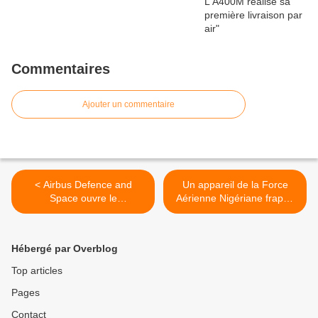
Commentaires
Ajouter un commentaire
< Airbus Defence and
Un appareil de la Force
Space ouvre le
Aérienne Nigériane frappe
ravitaillement en vol du
accidentellement un camp
H225M Caracal sur C295W
de réfugiés >
Hébergé par Overblog
Top articles
Pages
Contact