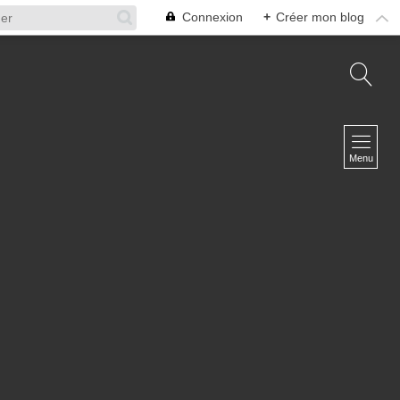
Connexion
+
Créer mon blog
NAVIGATION
Accueil
Menu
A propos
L'équipe
Infosphère Défense
Contact
NEWSLETTER