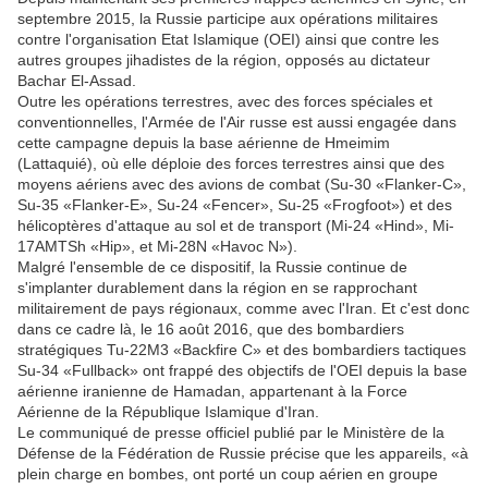
septembre 2015, la Russie participe aux opérations militaires
contre l'organisation Etat Islamique (OEI) ainsi que contre les
autres groupes jihadistes de la région, opposés au dictateur
Bachar El-Assad.
Outre les opérations terrestres, avec des forces spéciales et
conventionnelles, l'Armée de l'Air russe est aussi engagée dans
cette campagne depuis la base aérienne de Hmeimim
(Lattaquié), où elle déploie des forces terrestres ainsi que des
moyens aériens avec des avions de combat (Su-30 «Flanker-C»,
Su-35 «Flanker-E», Su-24 «Fencer», Su-25 «Frogfoot») et des
hélicoptères d'attaque au sol et de transport (Mi-24 «Hind», Mi-
17AMTSh «Hip», et Mi-28N «Havoc N»).
Malgré l'ensemble de ce dispositif, la Russie continue de
s'implanter durablement dans la région en se rapprochant
militairement de pays régionaux, comme avec l'Iran. Et c'est donc
dans ce cadre là, le 16 août 2016, que des bombardiers
stratégiques Tu-22M3 «Backfire C» et des bombardiers tactiques
Su-34 «Fullback» ont frappé des objectifs de l'OEI depuis la base
aérienne iranienne de Hamadan, appartenant à la Force
Aérienne de la République Islamique d'Iran.
Le communiqué de presse officiel publié par le Ministère de la
Défense de la Fédération de Russie précise que les appareils, «à
plein charge en bombes, ont porté un coup aérien en groupe