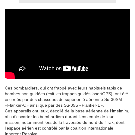
Ces bombardiers, qui ont frappé avec leurs habituels tapis de
bombes non guidées (exit les frappes guidés laser/GPS), ont été
escortés par des chasseurs de supériorité aérienne Su-30SM
«Flanker-C» ainsi que par des Su-35S «Flanker-E».
Ces appareils ont, eux, décollé de la base aérienne de Hmeimim,
afin d'escorter les bombardiers durant l'ensemble de leur
mission, notamment lors de la traversée du nord de l'Irak, dont
l'espace aérien est contrôlé par la coalition internationale
Inherent Resolve.