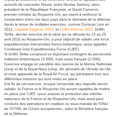
accords de Lancaster House, entre Nicolas Sarkozy, alors
président de la République Française, et David Cameron,
premier-ministre du Royaume-Uni, qui visent à renforcer la
coopération entre ces deux pays dans le domaine de la défense.
Après la tenue de multiples exercices, comme Corsican Lion en
2012,
Capable Eagle en 2013
, et
Griffin Rise en 2015
, Griffin
Strike, dernier exercice de la série qui se déroule du 13 au 25
avril 2016 au Royaume-Uni, a pour objectif de valider une force
expéditionnaire interarmées franco-britannique, aussi appelée
Combined Joint Expeditionnary Force (CJEF).
Si Griffin Strike comprend un important contingent de personnels
militaires britanniques (3 500), mais aussi français (2 000),
l'exercice engage en parallèle des navires de la Marine Nationale
(cinq) et de la Royal Navy (cinq), dix aéronefs de l'Armée de l'Air
et onze appareils de la Royal Air Force, qui participent tous aux
différentes missions qui sont mises en place.
A la fin de cet exercice, lorsque l'ensemble des objectifs seront
validés, la France et le Royaume-Uni seront capables de mettre
en place une CJEF «pour assurer la protection des intérêts
nationaux de la France et du Royaume-Uni, mais aussi pour
conduire des opérations en coalition ou sous-mandat de l’ONU,
de l’OTAN, de l’Union européenne», selon le Ministère français
de la Défense.