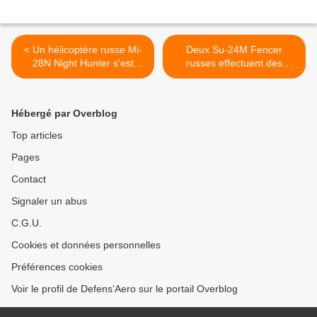
< Un hélicoptère russe Mi-
Deux Su-24M Fencer
28N Night Hunter s'est
russes effectuent des
écrasé en Syrie
démonstrations de force
au-dessus de l'USS Donald
Cook >
Hébergé par Overblog
Top articles
Pages
Contact
Signaler un abus
C.G.U.
Cookies et données personnelles
Préférences cookies
Voir le profil de Defens'Aero sur le portail Overblog