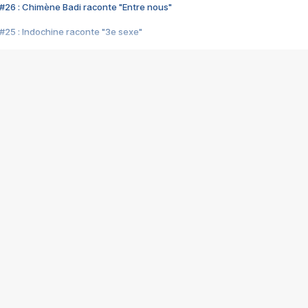
#26 : Chimène Badi raconte "Entre nous"
#25 : Indochine raconte "3e sexe"
#24 : Zaho raconte "C'est chelou"
#23 : Patrick Bruel raconte "Au café des délices"
#22 : Kyo raconte "Le chemin"
#21 : Nolwenn Leroy raconte "Cassé"
#20 : Patrick Hernandez raconte "Born to be alive"
#19 : Lorie raconte "Près de moi"
#18 : Michael Jones raconte "A nos actes manqués" (avec Jean-Jacque
#17 : Khaled raconte "Aïcha"
#16 : Corneille raconte "Parce qu'on vient de loin"
#15 : Indochine raconte "L'aventurier"
14 : Lorie raconte "Sur un air latino"