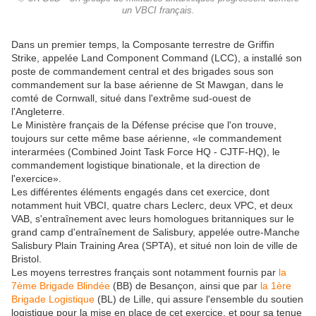
un VBCI français.
Dans un premier temps, la Composante terrestre de Griffin
Strike, appelée Land Component Command (LCC), a installé son
poste de commandement central et des brigades sous son
commandement sur la base aérienne de St Mawgan, dans le
comté de Cornwall, situé dans l'extrême sud-ouest de
l'Angleterre.
Le Ministère français de la Défense précise que l'on trouve,
toujours sur cette même base aérienne, «le commandement
interarmées (Combined Joint Task Force HQ - CJTF-HQ), le
commandement logistique binationale, et la direction de
l'exercice».
Les différentes éléments engagés dans cet exercice, dont
notamment huit VBCI, quatre chars Leclerc, deux VPC, et deux
VAB, s'entraînement avec leurs homologues britanniques sur le
grand camp d'entraînement de Salisbury, appelée outre-Manche
Salisbury Plain Training Area (SPTA), et situé non loin de ville de
Bristol.
Les moyens terrestres français sont notamment fournis par
la
7ème Brigade Blindée
(BB) de Besançon, ainsi que par
la 1ère
Brigade Logistique
(BL) de Lille, qui assure l'ensemble du soutien
logistique pour la mise en place de cet exercice, et pour sa tenue