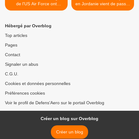
de l'US Air Force ont
en Jordanie vient de passer
effectué un raid aérien en
le cap des 500 jours
Libye
d'opérations >
Hébergé par Overblog
Top articles
Pages
Contact
Signaler un abus
C.G.U.
Cookies et données personnelles
Préférences cookies
Voir le profil de Defens'Aero sur le portail Overblog
Créer un blog sur Overblog
Créer un blog