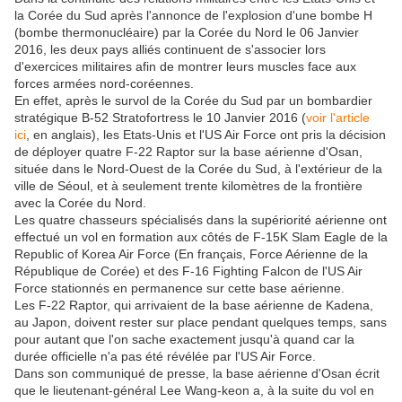
la Corée du Sud après l'annonce de l'explosion d'une bombe H
(bombe thermonucléaire) par la Corée du Nord le 06 Janvier
2016, les deux pays alliés continuent de s'associer lors
d'exercices militaires afin de montrer leurs muscles face aux
forces armées nord-coréennes.
En effet, après le survol de la Corée du Sud par un bombardier
stratégique B-52 Stratofortress le 10 Janvier 2016 (
voir l'article
ici
, en anglais), les Etats-Unis et l'US Air Force ont pris la décision
de déployer quatre F-22 Raptor sur la base aérienne d'Osan,
située dans le Nord-Ouest de la Corée du Sud, à l'extérieur de la
ville de Séoul, et à seulement trente kilomètres de la frontière
avec la Corée du Nord.
Les quatre chasseurs spécialisés dans la supériorité aérienne ont
effectué un vol en formation aux côtés de F-15K Slam Eagle de la
Republic of Korea Air Force (En français, Force Aérienne de la
République de Corée) et des F-16 Fighting Falcon de l'US Air
Force stationnés en permanence sur cette base aérienne.
Les F-22 Raptor, qui arrivaient de la base aérienne de Kadena,
au Japon, doivent rester sur place pendant quelques temps, sans
pour autant que l'on sache exactement jusqu'à quand car la
durée officielle n'a pas été révélée par l'US Air Force.
Dans son communiqué de presse, la base aérienne d'Osan écrit
que le lieutenant-général Lee Wang-keon a, à la suite du vol en