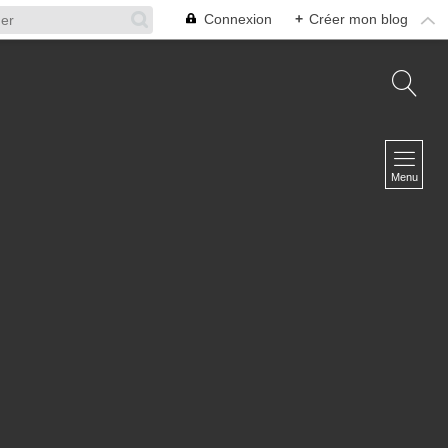
Connexion
+
Créer mon blog
NAVIGATION
Accueil
Menu
A propos
L'équipe
Infosphère Défense
Contact
NEWSLETTER