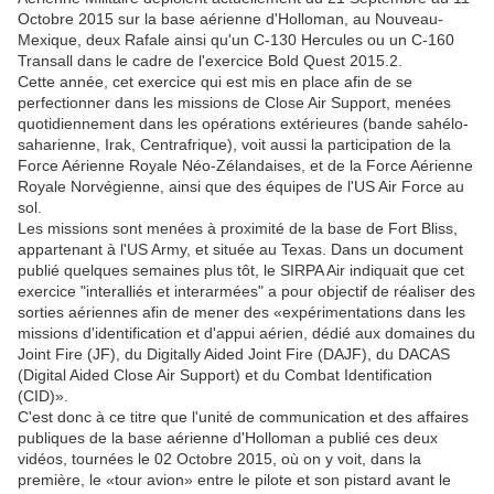
Octobre 2015 sur la base aérienne d'Holloman, au Nouveau-
Mexique, deux Rafale ainsi qu'un C-130 Hercules ou un C-160
Transall dans le cadre de l'exercice Bold Quest 2015.2.
Cette année, cet exercice qui est mis en place afin de se
perfectionner dans les missions de Close Air Support, menées
quotidiennement dans les opérations extérieures (bande sahélo-
saharienne, Irak, Centrafrique), voit aussi la participation de la
Force Aérienne Royale Néo-Zélandaises, et de la Force Aérienne
Royale Norvégienne, ainsi que des équipes de l'US Air Force au
sol.
Les missions sont menées à proximité de la base de Fort Bliss,
appartenant à l'US Army, et située au Texas. Dans un document
publié quelques semaines plus tôt, le SIRPA Air indiquait que cet
exercice "interalliés et interarmées" a pour objectif de réaliser des
sorties aériennes afin de mener des «expérimentations dans les
missions d'identification et d'appui aérien, dédié aux domaines du
Joint Fire (JF), du Digitally Aided Joint Fire (DAJF), du DACAS
(Digital Aided Close Air Support) et du Combat Identification
(CID)».
C'est donc à ce titre que l'unité de communication et des affaires
publiques de la base aérienne d'Holloman a publié ces deux
vidéos, tournées le 02 Octobre 2015, où on y voit, dans la
première, le «tour avion» entre le pilote et son pistard avant le