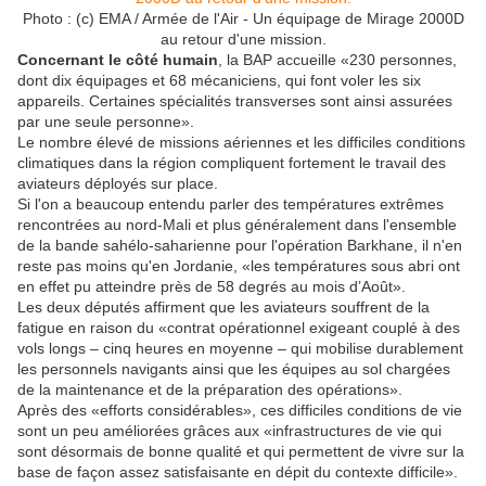
Photo : (c) EMA / Armée de l'Air - Un équipage de Mirage 2000D
au retour d'une mission.
Concernant le côté humain
, la BAP accueille «230 personnes,
dont dix équipages et 68 mécaniciens, qui font voler les six
appareils. Certaines spécialités transverses sont ainsi assurées
par une seule personne».
Le nombre élevé de missions aériennes et les difficiles conditions
climatiques dans la région compliquent fortement le travail des
aviateurs déployés sur place.
Si l'on a beaucoup entendu parler des températures extrêmes
rencontrées au nord-Mali et plus généralement dans l'ensemble
de la bande sahélo-saharienne pour l'opération Barkhane, il n'en
reste pas moins qu'en Jordanie, «les températures sous abri ont
en effet pu atteindre près de 58 degrés au mois d’Août».
Les deux députés affirment que les aviateurs souffrent de la
fatigue en raison du «contrat opérationnel exigeant couplé à des
vols longs – cinq heures en moyenne – qui mobilise durablement
les personnels navigants ainsi que les équipes au sol chargées
de la maintenance et de la préparation des opérations».
Après des «efforts considérables», ces difficiles conditions de vie
sont un peu améliorées grâces aux «infrastructures de vie qui
sont désormais de bonne qualité et qui permettent de vivre sur la
base de façon assez satisfaisante en dépit du contexte difficile».