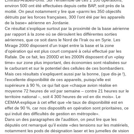
Emirats-Arabes-Unis. Sur l'ensemble de ces 1 100 opérations,
environ 500 ont été effectuées depuis cette BAP, soit près de la
moitié. On peut notamment y lire que «parmi les 350 objectifs
détruits par les forces françaises, 300 l’ont été par les appareils
de la base» aérienne en Jordanie.
Ce résultat s'explique surtout par la proximité de la base aérienne
par rapport à la zone où se déroulent les différentes sorties
aériennes, que ce soit dans le Nord de l'Irak ou en Syrie. Les
Mirage 2000 disposent d'un trajet entre la base et la zone
d'opération qui est plus court comparé à celui effectué par les
Rafale. De ce fait, les 2000D et les 2000N disposent d'un «play
time» sur zone plus important, des économies sont réalisées sur
le carburant et sur le potentiel des cellules de ces bombardiers.
Mais ces résultats s'expliquent aussi par la bonne, (que dis-je !),
l'excellente disponibilité de ces appareils, puisqu'elle est
supérieure à 90 %, ce qui fait que «chaque avion réalise en
moyenne 72 heures de vol par semaine – contre 21 heures sur le
territoire national –, soit 4 300 heures de vol en dix mois». Le
CEMAA explique à cet effet que «le taux de disponibilité est en
effet de 90 %, car nos dispositifs en opération sont prioritaires, ce
qui induit des difficultés de gestion en métropole».
Dans un des paragraphes de l'audition, on peut lire que les
députés ont remarqué qu'il existe «des tensions sur les matériels,
notamment les pods de désignation laser et les jumelles de vision