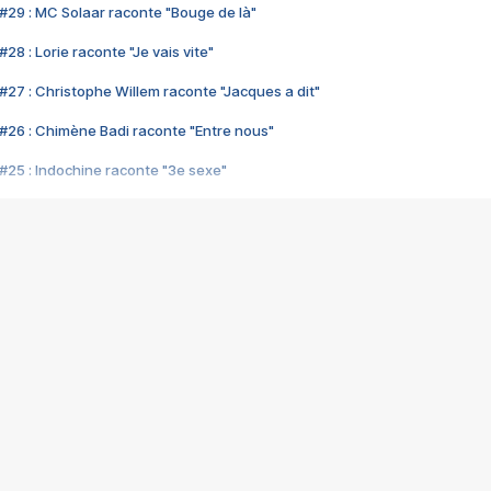
#29 : MC Solaar raconte "Bouge de là"
28 : Lorie raconte "Je vais vite"
#27 : Christophe Willem raconte "Jacques a dit"
#26 : Chimène Badi raconte "Entre nous"
#25 : Indochine raconte "3e sexe"
#24 : Zaho raconte "C'est chelou"
#23 : Patrick Bruel raconte "Au café des délices"
#22 : Kyo raconte "Le chemin"
#21 : Nolwenn Leroy raconte "Cassé"
#20 : Patrick Hernandez raconte "Born to be alive"
#19 : Lorie raconte "Près de moi"
#18 : Michael Jones raconte "A nos actes manqués" (avec Jean-Jacque
#17 : Khaled raconte "Aïcha"