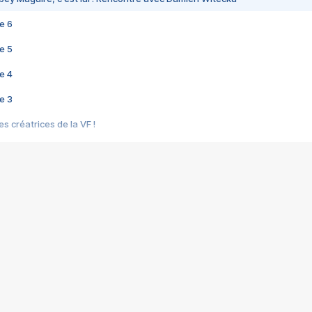
e 6
e 5
e 4
e 3
s créatrices de la VF !
e 2
e 1
e Mektoub My Love arrive enfin ! Rencontre avec Shaïn Boumedine et Sal
i : après Toni en famille
elle réalise le bouleversant Dites lui que je l'aime
ais ! Rencontre autour de Vie privée de Rebecca Zlotowski
 de Marguerite, Grave... Rencontre avec Ella Rumpf