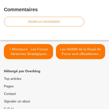
Commentaires
Ajouter un commentaire
< Minotaure : Les Forces
Les A400M de la Royal Air
Aériennes Stratégiques
Force sont officiellement
simulent un raid nucléaire
opérationnels >
en direction du Moyen-
Orient
Hébergé par Overblog
Top articles
Pages
Contact
Signaler un abus
C.G.U.