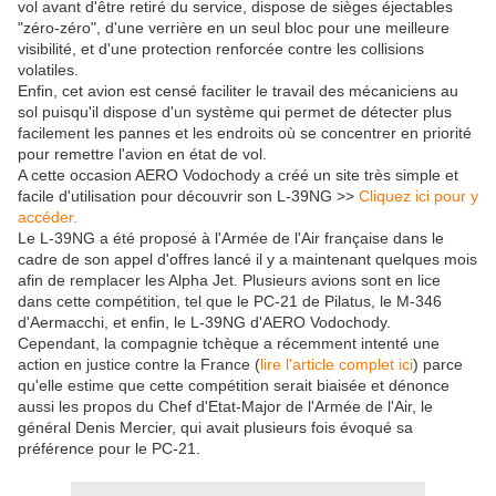
vol avant d'être retiré du service, dispose de sièges éjectables
"zéro-zéro", d'une verrière en un seul bloc pour une meilleure
visibilité, et d'une protection renforcée contre les collisions
volatiles.
Enfin, cet avion est censé faciliter le travail des mécaniciens au
sol puisqu'il dispose d'un système qui permet de détecter plus
facilement les pannes et les endroits où se concentrer en priorité
pour remettre l'avion en état de vol.
A cette occasion AERO Vodochody a créé un site très simple et
facile d'utilisation pour découvrir son L-39NG >>
Cliquez ici pour y
accéder.
Le L-39NG a été proposé à l'Armée de l'Air française dans le
cadre de son appel d'offres lancé il y a maintenant quelques mois
afin de remplacer les Alpha Jet. Plusieurs avions sont en lice
dans cette compétition, tel que le PC-21 de Pilatus, le M-346
d'Aermacchi, et enfin, le L-39NG d'AERO Vodochody.
Cependant, la compagnie tchèque a récemment intenté une
action en justice contre la France (
lire l'article complet ici
) parce
qu'elle estime que cette compétition serait biaisée et dénonce
aussi les propos du Chef d'Etat-Major de l'Armée de l'Air, le
général Denis Mercier, qui avait plusieurs fois évoqué sa
préférence pour le PC-21.