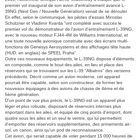
premier vol inaugural de son avion d'entraînement avancé L-
39NG (Next Gen / Nouvelle Génération) venait de se dérouler.
En effet, selon le communiqué, les pilotes d'essais Miroslav
Schützner et Vladimír Kvarda "ont complété avec succès le
premier vol du démonstrateur de l'avion d'entraînement L-39NG,
avec le nouveau moteur FJ44-4M de Williams International, et
une toute nouvelle avionique construite avec des écrans multi-
fonctions de Genesys Aerosystems et des affichages tête haute
(HUD, en anglais) de SPEEL Praha".
Outre ces nouveaux équipements, le L-39NG dispose d'éléments
en composite, comme le bout des ailes, en lieu et place des
réservoirs qui se trouvaient sur les L-39 "Albatros" des versions
précédents. Décrit comme un avion moderne, cet appareil
pourrait être capable, selon son constructeur, de former les
nouveaux équipages à des avions de chasse de 4ème et de
5ème génération.
D'un point de vue plus précis, le L-39NG est un appareil plus
léger et plus robuste, disposant de réservoirs internes plus
important dans les ailes, et équipé de cinq points d'emport, dont
quatre sous les ailes et un seul le ventre, qui lui permettent
d'emporter des réservoirs supplémentaires, des armements air-
sol, un canon, ainsi qu'un pod de reconnaissance.
Cet avion, qui serait capable de voler pendant 15 000 heures de