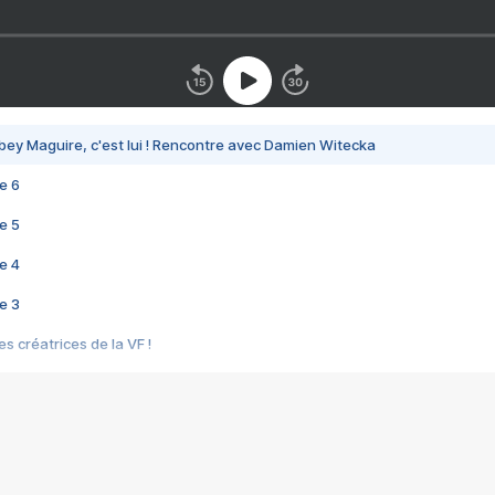
bey Maguire, c'est lui ! Rencontre avec Damien Witecka
e 6
e 5
e 4
e 3
s créatrices de la VF !
e 2
e 1
e Mektoub My Love arrive enfin ! Rencontre avec Shaïn Boumedine et Sal