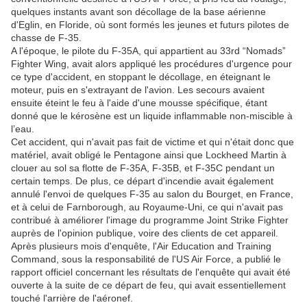
quelques instants avant son décollage de la base aérienne
d'Eglin, en Floride, où sont formés les jeunes et futurs pilotes de
chasse de F-35.
A l'époque, le pilote du F-35A, qui appartient au 33rd “Nomads”
Fighter Wing, avait alors appliqué les procédures d'urgence pour
ce type d'accident, en stoppant le décollage, en éteignant le
moteur, puis en s'extrayant de l'avion. Les secours avaient
ensuite éteint le feu à l'aide d'une mousse spécifique, étant
donné que le kérosène est un liquide inflammable non-miscible à
l’eau.
Cet accident, qui n'avait pas fait de victime et qui n'était donc que
matériel, avait obligé le Pentagone ainsi que Lockheed Martin à
clouer au sol sa flotte de F-35A, F-35B, et F-35C pendant un
certain temps. De plus, ce départ d'incendie avait également
annulé l'envoi de quelques F-35 au salon du Bourget, en France,
et à celui de Farnborough, au Royaume-Uni, ce qui n'avait pas
contribué à améliorer l'image du programme Joint Strike Fighter
auprès de l'opinion publique, voire des clients de cet appareil.
Après plusieurs mois d'enquête, l'Air Education and Training
Command, sous la responsabilité de l'US Air Force, a publié le
rapport officiel concernant les résultats de l'enquête qui avait été
ouverte à la suite de ce départ de feu, qui avait essentiellement
touché l'arrière de l'aéronef.