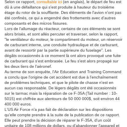
Selon ce rapport,
consultable ici
(en anglais), le départ de feu est
dû à une défaillance qui s'est produite à hauteur du troisième
étage du rotor de la soufflante. Des éléments de l'avion n'ont pas
été confinés, ce qui a engendré des frottements avec d'autres
composants et des micros fissures.
Lors de l'allumage du réacteur, certains de ces éléments se sont
alors brisés, et sont allés percuter et traverser, selon le rapport,
"le ventilateur du moteur, le compartiment du moteur, un réservoir
de carburant interne, une conduite hydraulique et de carburant,
avant de ressortir par la partie supérieure du fuselage". Les
dégâts occasionnés à ce moment là ont alors provoqué une fuite
de carburant qui s'est embrasée. Le feu s'est alors propagé sur
les deux tiers de l'aéronef.
Au terme de son enquête, l'Air Education and Training Command
a conclu que l'origine de cet accident est due à l'enchaînement
de problèmes techniques, et que le pilote de chasse n'est en
aucun cas responsable. De légers dégâts ont été occasionnés
sur le tarmac mais la réparation de ce F-35A (Tail number : 10-
5015) est chiffrée aux alentours de 50 000 000$, soit environ 44
400 000 euros.
L'US Air Force n'a pas fait de déclaration sur les dispositions
qu'elle compte prendre à la suite de la publication de ce rapport.
Elle peut prendre la décision de réparer le F-35A, d'un coût
unitaire de 108 millions de dollars, ou d'abandonner l'appareil et