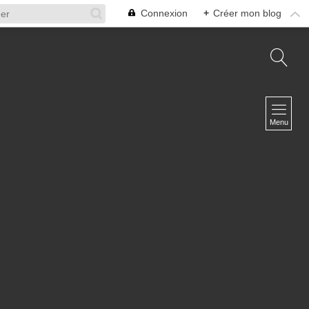
Connexion
+
Créer mon blog
NAVIGATION
Accueil
Menu
A propos
L'équipe
Infosphère Défense
Contact
NEWSLETTER