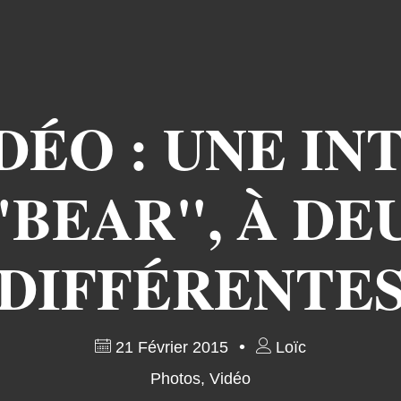
DÉO : UNE I
 "BEAR", À D
DIFFÉRENTE
21 Février 2015
Loïc
Photos
,
Vidéo