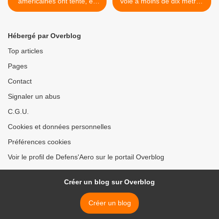
américaines ont tenté, en
vole à moins de dix mètres
vain, de libérer des otages
d'un P-8 Poséidon de l'US
en Syrie
Navy >
Hébergé par Overblog
Top articles
Pages
Contact
Signaler un abus
C.G.U.
Cookies et données personnelles
Préférences cookies
Voir le profil de Defens'Aero sur le portail Overblog
Créer un blog sur Overblog
Créer un blog