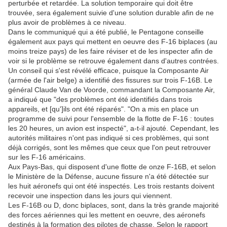
perturbée et retardée. La solution temporaire qui doit être
trouvée, sera également suivie d'une solution durable afin de ne
plus avoir de problèmes à ce niveau.
Dans le communiqué qui a été publié, le Pentagone conseille
également aux pays qui mettent en oeuvre des F-16 biplaces (au
moins treize pays) de les faire réviser et de les inspecter afin de
voir si le problème se retrouve également dans d'autres contrées.
Un conseil qui s'est révélé efficace, puisque la Composante Air
(armée de l'air belge) a identifié des fissures sur trois F-16B. Le
général Claude Van de Voorde, commandant la Composante Air,
a indiqué que "des problèmes ont été identifiés dans trois
appareils, et [qu']ils ont été réparés". "On a mis en place un
programme de suivi pour l'ensemble de la flotte de F-16 : toutes
les 20 heures, un avion est inspecté", a-t-il ajouté. Cependant, les
autorités militaires n'ont pas indiqué si ces problèmes, qui sont
déjà corrigés, sont les mêmes que ceux que l'on peut retrouver
sur les F-16 américains.
Aux Pays-Bas, qui disposent d'une flotte de onze F-16B, et selon
le Ministère de la Défense, aucune fissure n'a été détectée sur
les huit aéronefs qui ont été inspectés. Les trois restants doivent
recevoir une inspection dans les jours qui viennent.
Les F-16B ou D, donc biplaces, sont, dans la très grande majorité
des forces aériennes qui les mettent en oeuvre, des aéronefs
destinés à la formation des pilotes de chasse. Selon le rapport