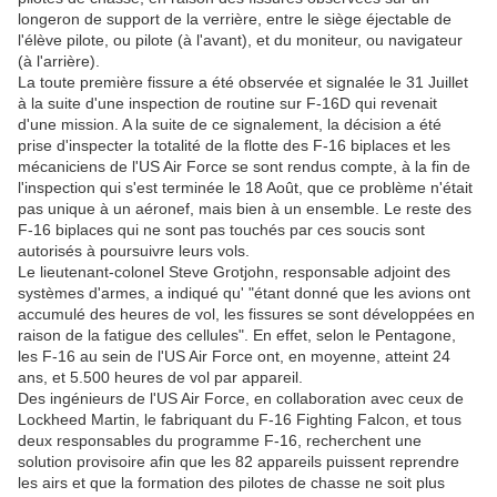
longeron de support de la verrière, entre le siège éjectable de
l'élève pilote, ou pilote (à l'avant), et du moniteur, ou navigateur
(à l'arrière).
La toute première fissure a été observée et signalée le 31 Juillet
à la suite d'une inspection de routine sur F-16D qui revenait
d'une mission. A la suite de ce signalement, la décision a été
prise d'inspecter la totalité de la flotte des F-16 biplaces et les
mécaniciens de l'US Air Force se sont rendus compte, à la fin de
l'inspection qui s'est terminée le 18 Août, que ce problème n'était
pas unique à un aéronef, mais bien à un ensemble. Le reste des
F-16 biplaces qui ne sont pas touchés par ces soucis sont
autorisés à poursuivre leurs vols.
Le lieutenant-colonel Steve Grotjohn, responsable adjoint des
systèmes d'armes, a indiqué qu' "étant donné que les avions ont
accumulé des heures de vol, les fissures se sont développées en
raison de la fatigue des cellules". En effet, selon le Pentagone,
les F-16 au sein de l'US Air Force ont, en moyenne, atteint 24
ans, et 5.500 heures de vol par appareil.
Des ingénieurs de l'US Air Force, en collaboration avec ceux de
Lockheed Martin, le fabriquant du F-16 Fighting Falcon, et tous
deux responsables du programme F-16, recherchent une
solution provisoire afin que les 82 appareils puissent reprendre
les airs et que la formation des pilotes de chasse ne soit plus