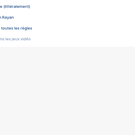
e (littéralement)
im Rayan
 toutes les règles
s les jeux vidéo
us choquant de Rockstar ? - Le scandale BULLY
e plus moche de Steam
du RÊVE tourne au CAUCHEMAR
pendant 8 heures
it… à tort
umiliés par un jeu vidéo
ire - Final Fantasy 8
ti un empire - Age of Empires