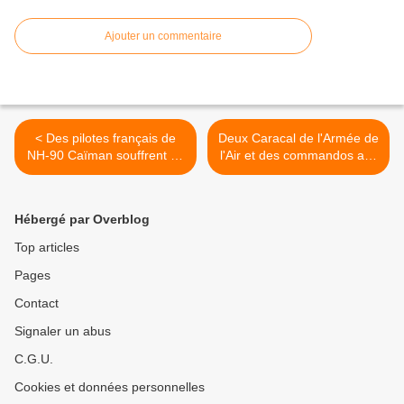
Ajouter un commentaire
< Des pilotes français de
Deux Caracal de l'Armée de
NH-90 Caïman souffrent de
l'Air et des commandos aux
problèmes auditifs
Etats-Unis pour un grand
exercice >
Hébergé par Overblog
Top articles
Pages
Contact
Signaler un abus
C.G.U.
Cookies et données personnelles