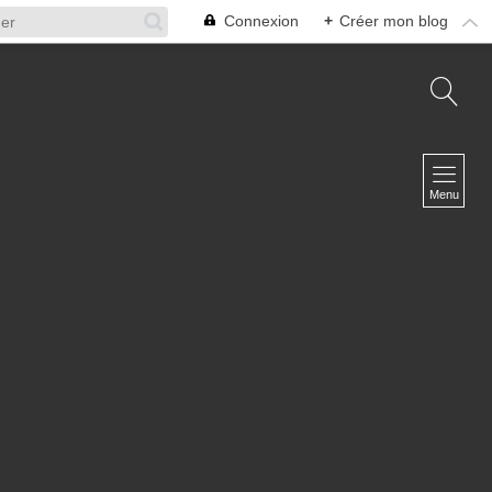
Connexion
+
Créer mon blog
NAVIGATION
Accueil
Menu
A propos
L'équipe
Infosphère Défense
Contact
NEWSLETTER