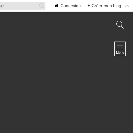
Connexion
+
Créer mon blog
NAVIGATION
Accueil
Menu
A propos
L'équipe
Infosphère Défense
Contact
NEWSLETTER