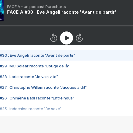
FACE A - un podcast Purecharts
FACE A #30 : Eve Angeli raconte "Avant de partir"
#30 : Eve Angeli raconte "Avant de partir"
#29 : MC Solaar raconte "Bouge de là"
28 : Lorie raconte "Je vais vite"
#27 : Christophe Willem raconte "Jacques a dit"
#26 : Chimène Badi raconte "Entre nous"
#25 : Indochine raconte "3e sexe"
#24 : Zaho raconte "C'est chelou"
#23 : Patrick Bruel raconte "Au café des délices"