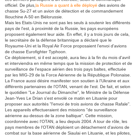
officiel. De plus,
la Russie a quant à elle déployé
des avions de
chasse Su-27 et un avion de détection et de commandement
Iliouchine A-50 en Biélorussie.
Mais les Etats-Unis ne sont pas les seuls à soutenir les différents
pays de l'est, à proximité de la Russie, les pays européens
proposent également leur aide. En effet, il y a trois jours de cela,
le secrétaire de la défense britannique a déclaré que le
Royaume-Uni et la Royal Air Force proposaient l'envoi d'avions
de chasse Eurofighter Typhoon.
Ce déploiement, si il est accepté, aura lieu à la fin du mois d'avril
et interviendra en même temps que la mission de protection et de
surveillance de l'espace aérien des trois pays baltes, effectuée
par les MIG-29 de la Force Aérienne de la République Polonaise.
La France aussi désire manifester son soutien à l'Ukraine et aux
différents partenaires de l'OTAN, venant de l'est. De fait, et selon
le quotidien "Le Journal du Dimanche", le Ministre de la Défense
Jean-Yves Le Drian s'est envolé ce matin en Lituanie pour
proposer aux autorités "l'envoi de trois avions de chasse Rafale".
Les appareils effectueraient des missions "de surveillance
aérienne au-dessus de la zone baltique". Cette mission,
coordonnée avec l'OTAN, a lieu depuis 2004. A tour de rôle, les
pays membres de l'OTAN déploient un détachement d'avions de
combat sur la base aérienne de Siaulai en Lituanie, et les pilotes,