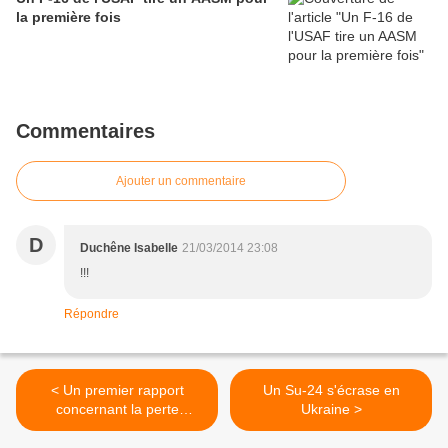
la première fois
Commentaires
Ajouter un commentaire
D
Duchêne Isabelle
21/03/2014 23:08
!!!
Répondre
< Un premier rapport
Un Su-24 s'écrase en
concernant la perte
Ukraine >
d'altitude d'un A330 MRTT
anglais