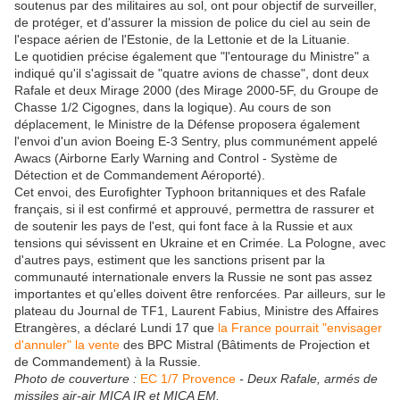
soutenus par des militaires au sol, ont pour objectif de surveiller,
de protéger, et d'assurer la mission de police du ciel au sein de
l'espace aérien de l'Estonie, de la Lettonie et de la Lituanie.
Le quotidien précise également que "l'entourage du Ministre" a
indiqué qu'il s'agissait de "quatre avions de chasse", dont deux
Rafale et deux Mirage 2000 (des Mirage 2000-5F, du Groupe de
Chasse 1/2 Cigognes, dans la logique). Au cours de son
déplacement, le Ministre de la Défense proposera également
l'envoi d'un avion Boeing E-3 Sentry, plus communément appelé
Awacs (Airborne Early Warning and Control - Système de
Détection et de Commandement Aéroporté).
Cet envoi, des Eurofighter Typhoon britanniques et des Rafale
français, si il est confirmé et approuvé, permettra de rassurer et
de soutenir les pays de l'est, qui font face à la Russie et aux
tensions qui sévissent en Ukraine et en Crimée. La Pologne, avec
d'autres pays, estiment que les sanctions prisent par la
communauté internationale envers la Russie ne sont pas assez
importantes et qu'elles doivent être renforcées. Par ailleurs, sur le
plateau du Journal de TF1, Laurent Fabius, Ministre des Affaires
Etrangères, a déclaré Lundi 17 que
la France pourrait "envisager
d'annuler" la vente
des BPC Mistral (Bâtiments de Projection et
de Commandement) à la Russie.
Photo de couverture :
EC 1/7 Provence
- Deux Rafale, armés de
missiles air-air MICA IR et MICA EM.