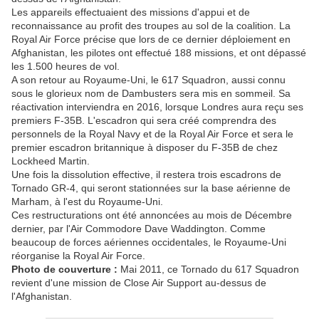
Les appareils effectuaient des missions d'appui et de
reconnaissance au profit des troupes au sol de la coalition. La
Royal Air Force précise que lors de ce dernier déploiement en
Afghanistan, les pilotes ont effectué 188 missions, et ont dépassé
les 1.500 heures de vol.
A son retour au Royaume-Uni, le 617 Squadron, aussi connu
sous le glorieux nom de Dambusters sera mis en sommeil. Sa
réactivation interviendra en 2016, lorsque Londres aura reçu ses
premiers F-35B. L'escadron qui sera créé comprendra des
personnels de la Royal Navy et de la Royal Air Force et sera le
premier escadron britannique à disposer du F-35B de chez
Lockheed Martin.
Une fois la dissolution effective, il restera trois escadrons de
Tornado GR-4, qui seront stationnées sur la base aérienne de
Marham, à l'est du Royaume-Uni.
Ces restructurations ont été annoncées au mois de Décembre
dernier, par l'Air Commodore Dave Waddington. Comme
beaucoup de forces aériennes occidentales, le Royaume-Uni
réorganise la Royal Air Force.
Photo de couverture :
Mai 2011, ce Tornado du 617 Squadron
revient d'une mission de Close Air Support au-dessus de
l'Afghanistan.