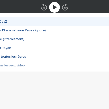
 DayZ
 a 13 ans (et vous l'avez ignoré)
e (littéralement)
im Rayan
 toutes les règles
s les jeux vidéo
us choquant de Rockstar ? - Le scandale BULLY
e plus moche de Steam
du RÊVE tourne au CAUCHEMAR
pendant 8 heures