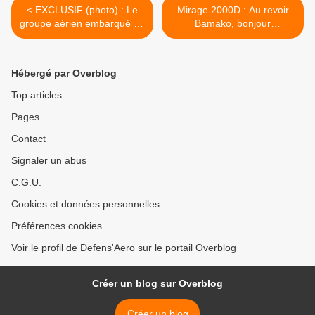
< EXCLUSIF (photo) : Le
Mirage 2000D : Au revoir
groupe aérien embarqué au
Bamako, bonjour
dessus de l'Océan Indien
N'Djamena >
Hébergé par Overblog
Top articles
Pages
Contact
Signaler un abus
C.G.U.
Cookies et données personnelles
Préférences cookies
Voir le profil de Defens'Aero sur le portail Overblog
Créer un blog sur Overblog
Créer un blog