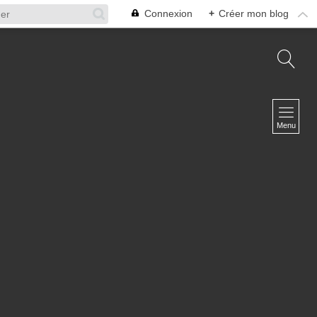
Connexion
+
Créer mon blog
NAVIGATION
Accueil
Menu
A propos
L'équipe
Infosphère Défense
Contact
NEWSLETTER