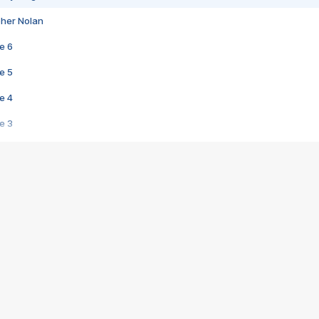
pher Nolan
e 6
e 5
e 4
e 3
s créatrices de la VF !
e 2
e 1
e Mektoub My Love arrive enfin ! Rencontre avec Shaïn Boumedine et Sal
i : après Toni en famille
elle réalise le bouleversant Dites lui que je l'aime
ais ! Rencontre autour de Vie privée de Rebecca Zlotowski